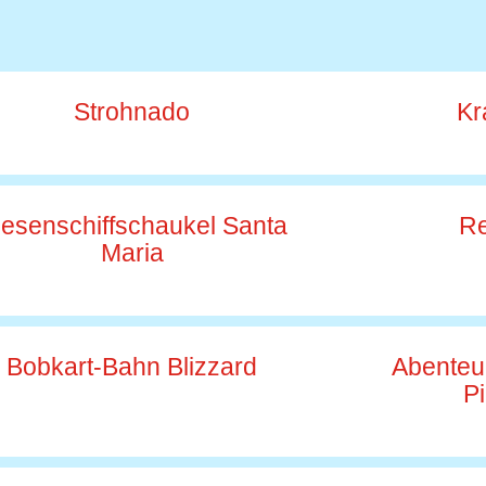
Strohnado
K
iesenschiffschaukel Santa
Re
Maria
Bobkart-Bahn Blizzard
Abenteue
Pi