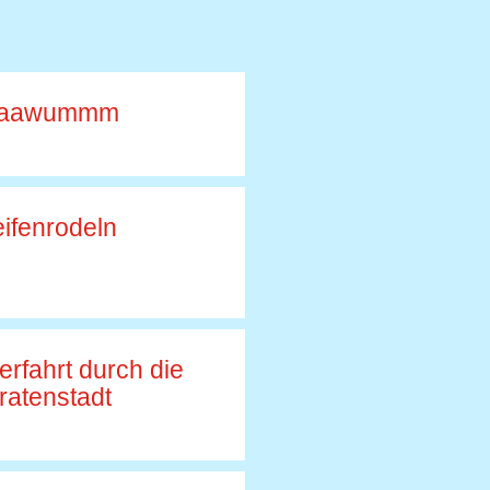
raawummm
ifenrodeln
rfahrt durch die
ratenstadt